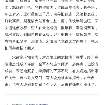
徽宗听：柳荫直，烟里丝丝弄碧，隋堤上，曾见几番拂
水，飘绵送行色。登临望故国，谁谶京华倦客，长亭路，
年去岁来，应折桑条过千尺，闲寻旧踪迹，又酒趁哀弦，
灯映离席。梨花榆火催寒食，愁一剪，风快半篙波暖，回
头迢递便数驿，望人在天北凄侧。恨堆积，渐别浦萦迴，
津堠岑寂。斜阳冉冉春无极，记月榭携手，露桥闻笛，沈
思前事似梦里，泪暗滴。宋徽宗也觉得太过严厉了，就又
把周邦彦招了回来。
宋徽宗玩物丧志，对边境上的危机满不在乎，终于在
靖康之难成了俘虏。金军本想连李师师一起俘虏，但没有
成功。宋朝南渡后，李师师的下落不明，有人说她捐出家
产抗金，自己遁入空门。有人说她被金军掠走，吞金自
杀。也有人说她随便嫁了个商人，后来在钱塘江淹死了。