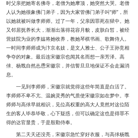
时父亲把她寄名佛寺，老僧为她摩顶，她突然大哭。老僧
人认为她很象佛门弟子，因为大家管佛门弟子叫“师”，所
以她就被叫做李师师。过了一年，父亲因罪死在狱中。她
又邻居抚养长大，渐渐出落得花容月貌，皮肤白皙，被经
营妓院为业的李媪将她收养，教她琴棋书画、歌舞侍人。
一时间李师师成为汴京名妓，是文人雅士、公子王孙竞相
争夺的对象。最后连宋徽宗也闻其名而想一亲芳泽。高
俅、杨戬自然怂恿宋徽宗，并信誓旦旦地保证不会走漏消
息。
一见到李师师，宋徽宗就觉得这些年简直是白活了。
李师师不卑不亢、温婉灵秀的气质使宋徽宗如在梦中。李
师师与高俅早就相识，见位高权重的高大人竟然对这位陌
生的客人毕恭毕敬，心下疑惑，但可以确定这也是得罪不
得的达官显贵，于是殷勤侍奉。
第二天天还没亮，宋徽宗急忙穿好衣服，与高俅杨戬