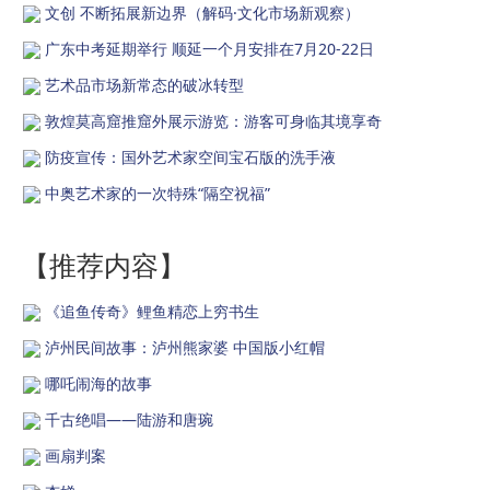
文创 不断拓展新边界（解码·文化市场新观察）
广东中考延期举行 顺延一个月安排在7月20-22日
艺术品市场新常态的破冰转型
敦煌莫高窟推窟外展示游览：游客可身临其境享奇
防疫宣传：国外艺术家空间宝石版的洗手液
中奥艺术家的一次特殊“隔空祝福”
【推荐内容】
《追鱼传奇》鲤鱼精恋上穷书生
泸州民间故事：泸州熊家婆 中国版小红帽
哪吒闹海的故事
千古绝唱——陆游和唐琬
画扇判案