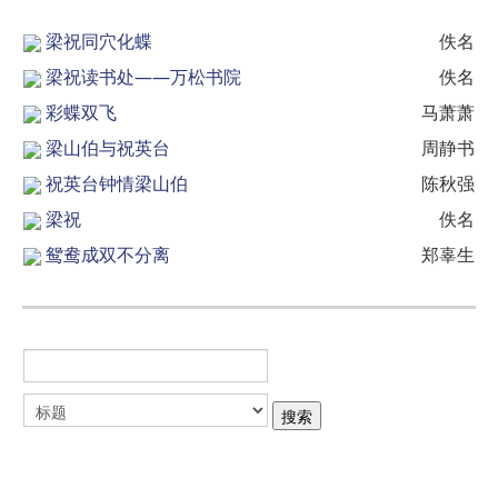
梁祝同穴化蝶
佚名
梁祝读书处——万松书院
佚名
彩蝶双飞
马萧萧
梁山伯与祝英台
周静书
祝英台钟情梁山伯
陈秋强
梁祝
佚名
鸳鸯成双不分离
郑辜生