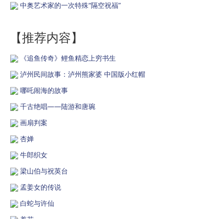
中奥艺术家的一次特殊“隔空祝福”
【推荐内容】
《追鱼传奇》鲤鱼精恋上穷书生
泸州民间故事：泸州熊家婆 中国版小红帽
哪吒闹海的故事
千古绝唱——陆游和唐琬
画扇判案
杏婵
牛郎织女
梁山伯与祝英台
孟姜女的传说
白蛇与许仙