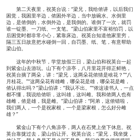
第二天夜里，祝英台说：“梁兄，我给侬讲，以后我们
困觉，我困里半边，侬困外半边，当中放碗水。水倒里
边，是侬倒的，水倒外边，是我倒的。谁倒了一次，就罚
谁一锭墨、一刀纸、一支笔。”梁山伯家里不富裕怕罚，以
后困觉时都非常小心，紧靠床边。祝英台知道他家里穷，
隔三五日故意把水碰倒一回，自罚墨、纸、笔，有意帮助
梁山伯。
这年的中秋节，学堂放假三日，梁山伯和祝英台一起
到紫金山去游玩。山下有个凉亭，八月里花开得正鲜艳，
祝英台摘了两朵，讲：“梁兄，这两朵花侬猜是啥花？”“八
月桂花。”“这两朵花有雄雌，哪朵花是雄，哪朵花是雌，
侬认得出吗？”梁山伯讲：“我认不出。”“侬这读书人，一点
都不懂，我说给侬听，这叫雄，这叫雌。我和侬两人也有
雄雌，侬是雄，我是雌。”梁山伯讲：“阿弟，这侬错啦，
我们两人，一个是祝家根，一个是梁家根，怎么好分雌
雄？”
紫金山下有个八角凉亭，两人在石凳上坐下休息。祝
英台靠拢过去，梁山伯让开。祝英台说：“梁兄，我坐拢，