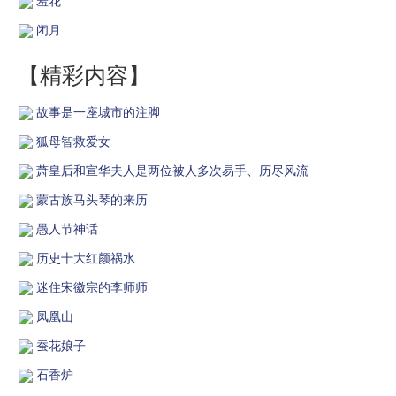
羞花
闭月
【精彩内容】
故事是一座城市的注脚
狐母智救爱女
萧皇后和宣华夫人是两位被人多次易手、历尽风流
蒙古族马头琴的来历
愚人节神话
历史十大红颜祸水
迷住宋徽宗的李师师
凤凰山
蚕花娘子
石香炉