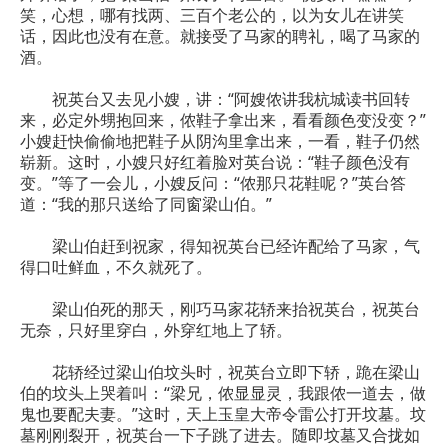
笑，心想，哪有找两、三百个老公的，以为女儿在讲笑
话，因此也没有在意。就接受了马家的聘礼，喝了马家的
酒。
祝英台又去见小嫂，讲：“阿嫂侬讲我杭城读书回转
来，必定外甥抱回来，侬鞋子拿出来，看看颜色变没变？”
小嫂赶快偷偷地把鞋子从阴沟里拿出来，一看，鞋子仍然
崭新。这时，小嫂只好红着脸对英台说：“鞋子颜色没有
变。”等了一会儿，小嫂反问：“侬那只花鞋呢？”英台答
道：“我的那只送给了同窗梁山伯。”
梁山伯赶到祝家，得知祝英台已经许配给了马家，气
得口吐鲜血，不久就死了。
梁山伯死的那天，刚巧马家花轿来抬祝英台，祝英台
无奈，只好里穿白，外穿红地上了轿。
花轿经过梁山伯坟头时，祝英台立即下轿，跪在梁山
伯的坟头上哭着叫：“梁兄，侬显显灵，我跟侬一道去，做
鬼也要配夫妻。”这时，天上玉皇大帝令雷公打开坟墓。坟
墓刚刚裂开，祝英台一下子跳了进去。随即坟墓又合拢如