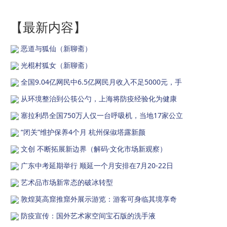
【最新内容】
恶道与狐仙（新聊斋）
光棍村狐女（新聊斋）
全国9.04亿网民中6.5亿网民月收入不足5000元，手
从环境整治到公筷公勺，上海将防疫经验化为健康
塞拉利昂全国750万人仅一台呼吸机，当地17家公立
“闭关”维护保养4个月 杭州保俶塔露新颜
文创 不断拓展新边界（解码·文化市场新观察）
广东中考延期举行 顺延一个月安排在7月20-22日
艺术品市场新常态的破冰转型
敦煌莫高窟推窟外展示游览：游客可身临其境享奇
防疫宣传：国外艺术家空间宝石版的洗手液