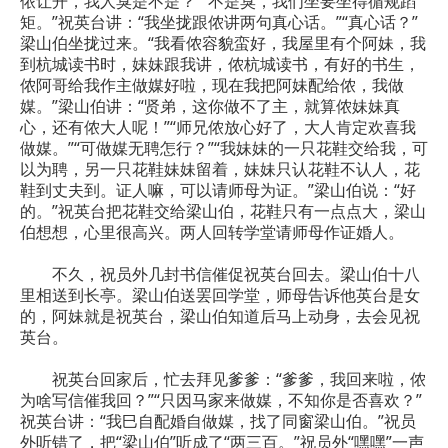
侬让开，我人臭是不是？”“不是臭，我们坐要坐得循规蹈
矩。”祝英台讲：“我坐拢跟侬讲两句真心话。”“真心话？”
梁山伯坐拢过来。“我看侬容貌蛮好，我屋里有个阿妹，我
到杭城读书时，妹妹跟我讲，侬杭城读书，有好的书生，
侬阿哥给我作主做媒好啦，现在我把阿妹配给侬，我做
媒。”梁山伯讲：“贤弟，这你做不了主，就算侬妹妹真
心，还有侬大人呢！”“师兄侬放心好了，大人肯定欢喜我
做媒。”“可做媒无聘怎行？”“我妹妹的一只花鞋交给我，可
以为聘，另一只花鞋妹妹留着，妹妹只认花鞋不认人，花
鞋到丈夫到。证人嘛，可以请师母为证。”梁山伯说：“好
的。”祝英台把花鞋交给梁山伯，花鞋只有一点点大，梁山
伯想想，心里很高兴。两人回转学堂请师母作证婚人。
不久，祝员外几封书信催促祝英台回去。梁山伯十八
里相送到长亭。梁山伯送罢回学堂，师母告诉他英台是女
的，阿妹就是祝英台，梁山伯知道后马上动身，去会见祝
英台。
祝英台回家后，忙去拜见爹爹：“爹爹，我回来啦，侬
为啥写信催我回？”“只因马家来做媒，不知你是否喜欢？”
祝英台讲：“我巳自配婚自做媒，找了同窗梁山伯。”祝员
外听错了，把“梁山伯”听成了“两三百。”祝员外“嘿嘿”一声