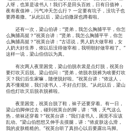
人呀，也算是读书人！我们不是田头百姓，日有日值神，
夜有夜值神，污气冲天怎么行？ 一定要有坑子，没坑子也
要蹲着撒。”从此以后，梁山伯撒尿也蹲着啦。
还有一次，梁山伯讲：“贤弟，我怎么胸脯平平，你怎
么胸脯高挺？”祝英台讲：“贤弟，我怎么胸脯平平，你怎
么胸脯高挺？”祝英台讲：“古话说，男人奶大做宰相，女
人奶大好生养，侬以后没得做宰相，我明朝好做宰相了。”
这样一说，梁山伯信以为真。
有次两人夜里困觉，梁山伯脱衣裳是点灯脱，祝英台
要灯吹灭后脱。梁山伯问：“贤弟，侬脱衣脱裤为啥要灯吹
灭？我们后生家嘛，随便脱好啦。”祝英台讲：“侬这人，
真不懂规矩，我们读书人，不好点灯脱。”从此以后，梁山
伯也灯吹灭后脱衣脱裤啦。
夜里困觉，祝英台脱了鞋，袜子还要穿着。有一日，
梁山伯脚伸过去，碰到祝英台的脚，讲：“咦，天气这么
热，侬袜还穿着？”祝英台讲：“我们读书人，困觉不应该
乱动。”梁山伯想想又伸手去摸腿，讲：“侬皮肤这么滑，
我的皮肤糙糙的。”祝英台听了真担心以后要露出马脚。