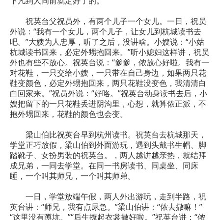
下凡到人间前就定好了的。
祝英台父祝员外，有两个儿子一个女儿。一日，祝员
外说：“我有一个女儿，两个儿子，让女儿到杭城读书去
吧。”大嫂为人忠厚，听了之后，没讲啥。小嫂说：“小姑
杭城读书回来，必定外甥抱回来。”听小媳妇这样讲，祝员
外也有些不放心。祝英台说：“爹爹，侬放心好啦。我有一
对花鞋，一只交给小嫂，一只带在自己身边，如果两只花
鞋变颜色，必定外甥抱回来，两只花鞋没变色，我清清白
白回家来。”祝员外说：“好咯。”祝英台动身读书去后，小
嫂把留下的一只花鞋丢进阴沟里，心想，就算侬正派，不
抱外甥回来，花鞋的颜色也会变。
梁山伯比祝英台早到杭州读书。祝英台去杭城那天，
学堂正巧放假，梁山伯到外面游玩，遇到头戴书生帽、脚
踏靴子、女扮男装的祝英台。，两人越讲越亲热，就结拜
成兄弟，一同去学堂。在同一书房读书、同桌坐、同床
睡，一个叫其师兄，一个叫其师弟。
一日，学堂放端午假，两人外出游玩，走到半路，祝
英台讲：“师兄，我有点尿急。”梁山伯讲：“侬去撒嘛！”
“这里没有蹲坑。”“后生撩起衣裳撒好啦。”祝英台讲：“侬