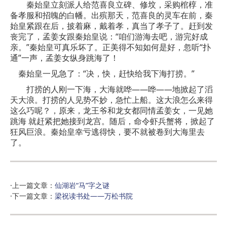
秦始皇立刻派人给范喜良立碑、修坟，采购棺椁，准
备孝服和招魄的白幡。出殡那天，范喜良的灵车在前，秦
始皇紧跟在后，披着麻，戴着孝，真当了孝子了。赶到发
丧完了，孟姜女跟秦始皇说：“咱们游海去吧，游完好成
亲。”秦始皇可真乐坏了。正美得不知如何是好，忽听“扑
通”一声，孟姜女纵身跳海了！
秦始皇一见急了：“决，快，赶快给我下海打捞。”
打捞的人刚一下海，大海就哗——哗——地掀起了滔
天大浪。打捞的人见势不妙，急忙上船。这大浪怎么来得
这么巧呢？，原来，龙王爷和龙女都同情孟姜女，一见她
跳海 就赶紧把她接到龙宫。随后，命令虾兵蟹将，掀起了
狂风巨浪。秦始皇幸亏逃得快，要不就被卷到大海里去
了。
·上一篇文章：
仙湖岩“马”字之谜
·下一篇文章：
梁祝读书处——万松书院