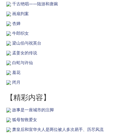
千古绝唱——陆游和唐琬
画扇判案
杏婵
牛郎织女
梁山伯与祝英台
孟姜女的传说
白蛇与许仙
羞花
闭月
【精彩内容】
故事是一座城市的注脚
狐母智救爱女
萧皇后和宣华夫人是两位被人多次易手、历尽风流