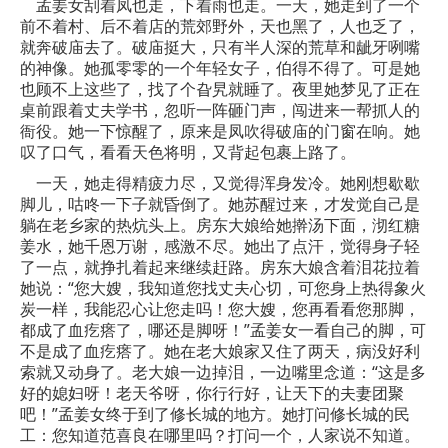
孟姜女刮着凤也走，下着雨也走。一天，她走到了一个
前不着村、后不着店的荒郊野外，天也黑了，人也乏了，
就奔破庙去了。破庙挺大，只有半人深的荒草和龇牙咧嘴
的神像。她孤零零的一个年轻女子，伯得不得了。可是她
也顾不上这些了，找了个旮旯就睡了。夜里她梦见了正在
桌前跟着丈夫学书，忽听一阵砸门声，闯进来一帮抓人的
衙役。她一下惊醒了，原来是凤吹得破庙的门窗在响。她
叹了口气，看看天色将明，又背起包裹上路了。
一天，她走得精疲力尽，又觉得浑身发冷。她刚想歇歇
脚儿，咕咚一下子就昏倒了。她苏醒过来，才发觉自己是
躺在老乡家的热炕头上。房东大娘给她擀汤下面，沏红糖
姜水，她千恩万谢，感激不尽。她出了点汗，觉得身子轻
了一点，就挣扎着起来继续赶路。房东大娘含着泪花拉着
她说：“您大嫂，我知道您找丈夫心切，可您身上热得象火
炭一样，我能忍心让您走吗！您大嫂，您再看看您那脚，
都成了血疙瘩了，哪还是脚呀！”孟姜女一看自己的脚，可
不是成了血疙瘩了。她在老大娘家又住了两天，病没好利
索就又动身了。老大娘一边掉泪，一边嘴里念道：“这是多
好的媳妇呀！老天爷呀，你行行好，让天下的夫妻团聚
吧！”孟姜女终于到了修长城的地方。她打问修长城的民
工：您知道范喜良在哪里吗？打问一个，人家说不知道。