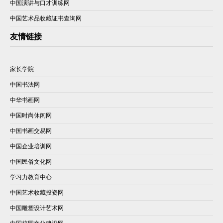
中国演讲与口才训练网
中国艺术品收藏证书查询网
友情链接
家长学院
中国书法网
中华书画网
中国时尚休闲网
中国书画交易网
中国企业培训网
中国民俗文化网
学习力教育中心
中国艺术收藏投资网
中国雕塑设计艺术网