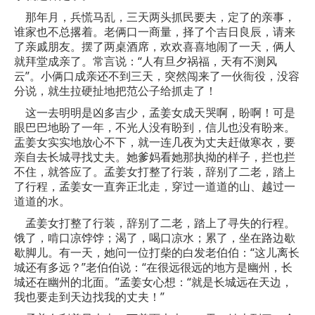
那年月，兵慌马乱，三天两头抓民要夫，定了的亲事，
谁家也不总撂着。老俩口一商量，择了个吉日良辰，请来
了亲戚朋友。摆了两桌酒席，欢欢喜喜地闹了一天，俩人
就拜堂成亲了。常言说：“人有旦夕祸福，天有不测风
云”。小俩口成亲还不到三天，突然闯来了一伙衙役，没容
分说，就生拉硬扯地把范公子给抓走了！
这一去明明是凶多吉少，孟姜女成天哭啊，盼啊！可是
眼巴巴地盼了一年，不光人没有盼到，信儿也没有盼来。
盂姜女实实地放心不下，就一连几夜为丈夫赶做寒衣，要
亲自去长城寻找丈夫。她爹妈看她那执拗的样子，拦也拦
不住，就答应了。孟姜女打整了行装，辞别了二老，踏上
了行程，孟姜女一直奔正北走，穿过一道道的山、越过一
道道的水。
孟姜女打整了行装，辞别了二老，踏上了寻失的行程。
饿了，啃口凉饽饽；渴了，喝口凉水；累了，坐在路边歇
歇脚儿。有一天，她问一位打柴的白发老伯伯：“这儿离长
城还有多远？”老伯伯说：“在很远很远的地方是幽州，长
城还在幽州的北面。”孟姜女心想：“就是长城远在天边，
我也要走到天边找我的丈夫！”