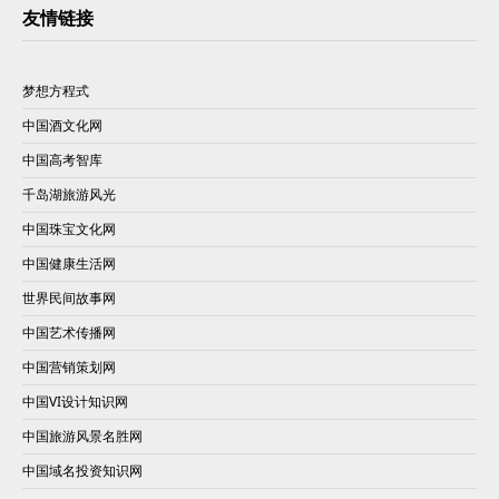
友情链接
梦想方程式
中国酒文化网
中国高考智库
千岛湖旅游风光
中国珠宝文化网
中国健康生活网
世界民间故事网
中国艺术传播网
中国营销策划网
中国VI设计知识网
中国旅游风景名胜网
中国域名投资知识网