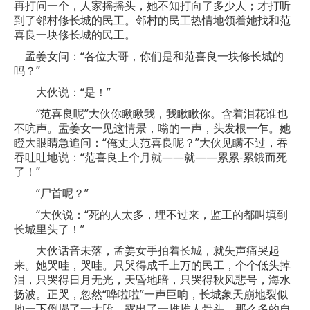
再打问一个，人家摇摇头，她不知打向了多少人；才打听
到了邻村修长城的民工。邻村的民工热情地领着她找和范
喜良一块修长城的民工。
孟姜女问：“各位大哥，你们是和范喜良一块修长城的
吗？”
大伙说：“是！”
“范喜良呢”大伙你瞅瞅我，我瞅瞅你。含着泪花谁也
不吭声。盂姜女一见这情景，嗡的一声，头发根一乍。她
瞪大眼睛急追问：“俺丈夫范喜良呢？”大伙见瞒不过，吞
吞吐吐地说：“范喜良上个月就——就——累累-累饿而死
了！”
“尸首呢？”
“大伙说：“死的人太多，埋不过来，监工的都叫填到
长城里头了！”
大伙话音未落，孟姜女手拍着长城，就失声痛哭起
来。她哭哇，哭哇。只哭得成千上万的民工，个个低头掉
泪，只哭得日月无光，天昏地暗，只哭得秋风悲号，海水
扬波。正哭，忽然“哗啦啦”一声巨响，长城象天崩地裂似
地一下倒塌了一大段，露出了一堆堆人骨头。那么多的自