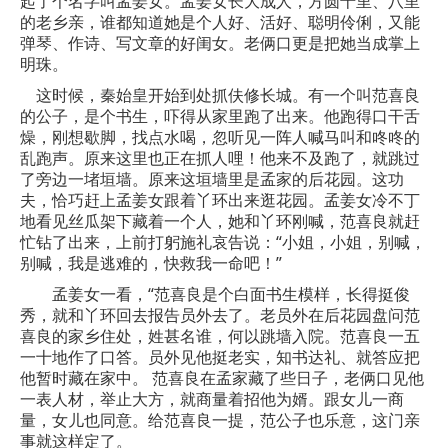
起了个名字叫孟姜女。孟姜女长大成人，方圆十里、八里
的老乡亲，谁都知道她是个人好、活好、聪明伶俐，又能
弹琴、作诗、写文章的好闺女。老俩口更是把她当成掌上
明珠。
这时候，秦始皇开始到处抓伕修长城。有一个叫范喜良
的公子，是个书生，吓得从家里跑了出来。他跑得口干舌
燥，刚想歇脚，找点水喝，忽听见一阵人喊马叫和咚咚的
乱跑声。原来这里也正在抓人哩！他来不及跑了，就跳过
了旁边一堵垣墙。原来这垣墙里是孟家的后花园。这功
夫，恰巧赶上孟姜女跟着丫环出来逛花园。孟姜女冷不丁
地看见丝瓜架下藏着一个人，她和丫环刚喊，范喜良就赶
忙钻了出来，上前打躬施礼哀告说：“小姐，小姐，别喊，
别喊，我是逃难的，快救我一命吧！”
孟姜女一看，“范喜良是个白面书生模样，长得挺俊
秀，就和丫环回去报告员外去了。老员外在后花园盘问范
喜良的家乡住处，姓甚名谁，何以跳墙入院。范喜良一五
一十地作了口答。员外见他挺老实，知书达礼、就答应把
他暂时藏在家中。 范喜良在孟家藏了些日子，老俩口见他
一表人材，举止大方，就商量着招他为婿。跟女儿一商
量，女儿也同意。给范喜良一提，范公子也乐意，这门亲
事就这样定了。