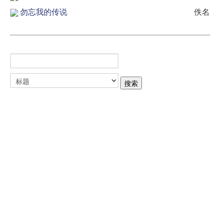
勿忘我的传说
佚名