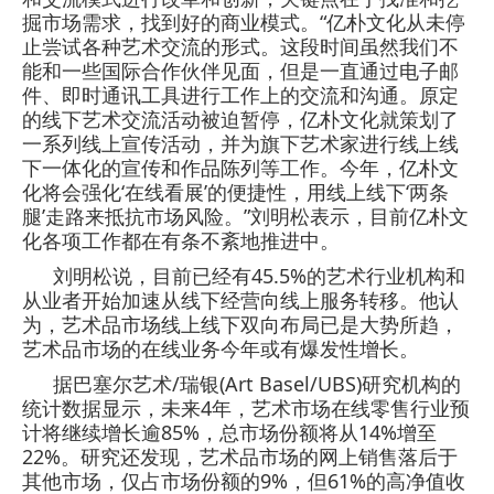
掘市场需求，找到好的商业模式。“亿朴文化从未停
止尝试各种艺术交流的形式。这段时间虽然我们不
能和一些国际合作伙伴见面，但是一直通过电子邮
件、即时通讯工具进行工作上的交流和沟通。原定
的线下艺术交流活动被迫暂停，亿朴文化就策划了
一系列线上宣传活动，并为旗下艺术家进行线上线
下一体化的宣传和作品陈列等工作。今年，亿朴文
化将会强化‘在线看展’的便捷性，用线上线下‘两条
腿’走路来抵抗市场风险。”刘明松表示，目前亿朴文
化各项工作都在有条不紊地推进中。
刘明松说，目前已经有45.5%的艺术行业机构和
从业者开始加速从线下经营向线上服务转移。他认
为，艺术品市场线上线下双向布局已是大势所趋，
艺术品市场的在线业务今年或有爆发性增长。
据巴塞尔艺术/瑞银(Art Basel/UBS)研究机构的
统计数据显示，未来4年，艺术市场在线零售行业预
计将继续增长逾85%，总市场份额将从14%增至
22%。研究还发现，艺术品市场的网上销售落后于
其他市场，仅占市场份额的9%，但61%的高净值收