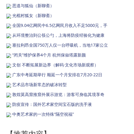
恶道与狐仙（新聊斋）
光棍村狐女（新聊斋）
全国9.04亿网民中6.5亿网民月收入不足5000元，手
从环境整治到公筷公勺，上海将防疫经验化为健康
塞拉利昂全国750万人仅一台呼吸机，当地17家公立
“闭关”维护保养4个月 杭州保俶塔露新颜
文创 不断拓展新边界（解码·文化市场新观察）
广东中考延期举行 顺延一个月安排在7月20-22日
艺术品市场新常态的破冰转型
敦煌莫高窟推窟外展示游览：游客可身临其境享奇
防疫宣传：国外艺术家空间宝石版的洗手液
中奥艺术家的一次特殊“隔空祝福”
【推荐内容】