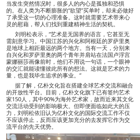
当发生突然情况时，很多人的内心是孤独和恐惧
的。在人类为不断膨胀的“欲望”买单时，却未必做好
了承受这一切的心理准备。这时就需要艺术带来心
灵的慰藉，帮人们找到重建精神生活的契机。
刘明松表示，“艺术是无国界的语言，它甚至无
需刻意学习。中国江苏的兴化和阿根廷的罗萨里奥
是地球上相距最远的两个地方。当有一天，分别来
自兴化和罗萨里奥的两个青年并肩站在法国卢浮宫
蒙娜丽莎画像前时，他们不用说一句话，一个眼神
的交汇就能读懂彼此所有的想法。这就是艺术的力
量，也是我毕生追求的事业。”
据了解，亿朴文化旨在搭建全球艺术交流和融合
的开放性平台。目前，亿朴文化旗下已有签约艺术
家150人，其中90%为海外艺术家，故而近来其文化
交流活动受到的影响极大。但即便面临如此大的压
力，刘明松依旧认为亿朴文化的国际交流工作不仅
不应该停止，反而应该更加充分的去发挥它作为交
流平台的先天优势。