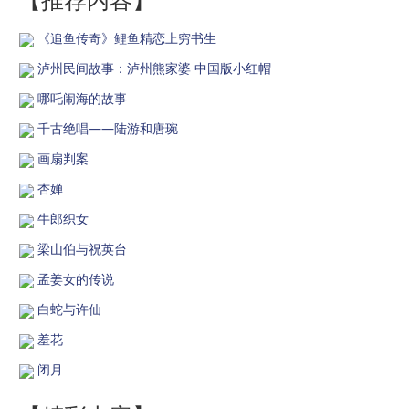
《追鱼传奇》鲤鱼精恋上穷书生
泸州民间故事：泸州熊家婆 中国版小红帽
哪吒闹海的故事
千古绝唱——陆游和唐琬
画扇判案
杏婵
牛郎织女
梁山伯与祝英台
孟姜女的传说
白蛇与许仙
羞花
闭月