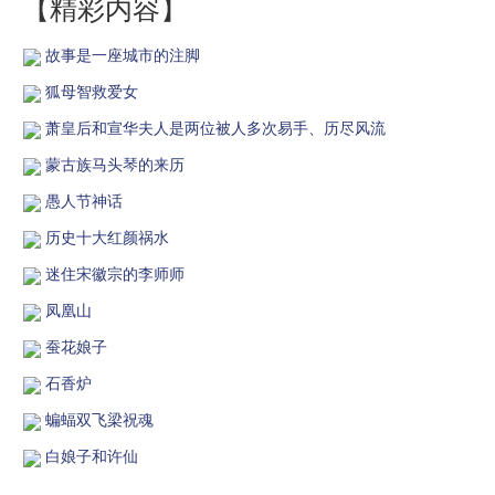
【精彩内容】
故事是一座城市的注脚
狐母智救爱女
萧皇后和宣华夫人是两位被人多次易手、历尽风流
蒙古族马头琴的来历
愚人节神话
历史十大红颜祸水
迷住宋徽宗的李师师
凤凰山
蚕花娘子
石香炉
蝙蝠双飞梁祝魂
白娘子和许仙