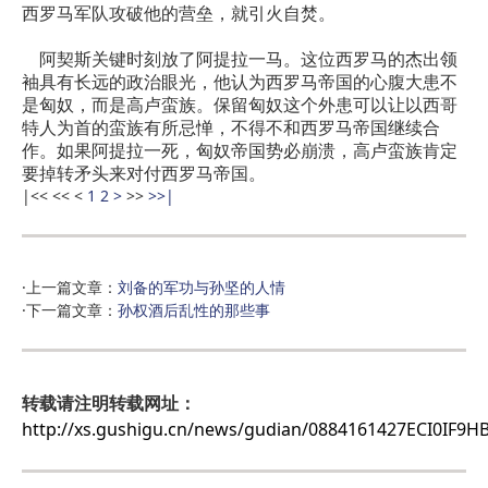
西罗马军队攻破他的营垒，就引火自焚。
阿契斯关键时刻放了阿提拉一马。这位西罗马的杰出领
袖具有长远的政治眼光，他认为西罗马帝国的心腹大患不
是匈奴，而是高卢蛮族。保留匈奴这个外患可以让以西哥
特人为首的蛮族有所忌惮，不得不和西罗马帝国继续合
作。如果阿提拉一死，匈奴帝国势必崩溃，高卢蛮族肯定
要掉转矛头来对付西罗马帝国。
|<<
<<
<
1
2
>
>>
>>|
·上一篇文章：
刘备的军功与孙坚的人情
·下一篇文章：
孙权酒后乱性的那些事
转载请注明转载网址：
http://xs.gushigu.cn/news/gudian/0884161427ECI0IF9