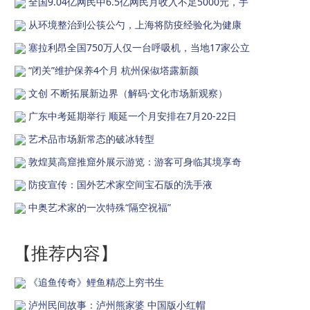
全国9.04亿网民中6.5亿网民月收入不足5000元，手
从环境整治到公筷公勺，上海将防疫经验化为健康
塞拉利昂全国750万人仅一台呼吸机，当地17家公立
“闭关”维护保养4个月 杭州保俶塔露新颜
文创 不断拓展新边界（解码·文化市场新观察）
广东中考延期举行 顺延一个月安排在7月20-22日
艺术品市场新常态的破冰转型
敦煌莫高窟推窟外展示游览：游客可身临其境享奇
防疫宣传：国外艺术家空间宝石版的洗手液
中奥艺术家的一次特殊“隔空祝福”
【推荐内容】
《追鱼传奇》鲤鱼精恋上穷书生
泸州民间故事：泸州熊家婆 中国版小红帽