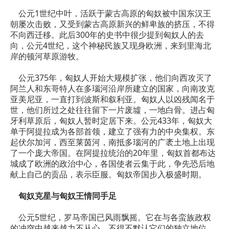
公元1世纪中叶，活跃于蒙古高原的匈奴被中国东汉王
朝屡次击败，又受到蒙古高原新兴的鲜卑族的挤压，不得
不向西迁移。此后300年的史书中很少提到匈奴人的去
向，公元4世纪，这个神秘民族又现身欧洲，来到里海北
岸的顿河草原游牧。
公元375年，匈奴人开始大规模扩张，他们向西攻灭了
阿兰人和东哥特人在多瑙河沿岸所建立的国家，向南攻克
亚美尼亚，一直打到波斯和叙利亚。匈奴人以凶残闻名于
世，他们所过之处往往留下一片废墟，一地白骨。进占匈
牙利草原后，匈奴人暂时定居下来。公元433年，匈奴大
单于阿提拉成为各部首领，建立了强有力的中央集权。东
起伏尔加河，西至莱茵河，南抵多瑙河的广袤土地上出现
了一个庞大帝国。在阿提拉统治的20年里，匈奴首都布达
城成了欧洲的政治中心，各国使者云集于此，争先恐后地
献上自己的贡品，表示臣服。匈奴帝国步入极盛时期。
匈奴克星与匈奴王情同手足
公元5世纪，罗马帝国已风雨飘摇。它在与各蛮族政权
的冲突中越来越力不从心，不得不默认它们的独立地位。