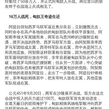
经集结了50余万人，并正式向匈奴人开战。两位昔日的朋
友终于在战场上兵戎相见了。
16万人战死，匈奴王奇迹生还
阿提拉得知西罗马联军逼近奥尔良后，立刻撤围北去，
同时命令在高卢各地劫掠的匈奴部队向香槟平原集结。阿
契斯率领大军尾随而来，两军在马恩河畔的沙隆附近相
遇，摆开决战的阵势。西罗马联军方面，由阿契斯亲率西
罗马军团组成左翼，西哥特军队在右翼，而中央是阿兰人
和其他蛮族。阿契斯这样部署相当冒险，因为他把西罗马
联军最弱的部分放在中间，非常容易被匈奴军队从中心突
破，将西罗马阵线拦腰斩断；但从另一方面讲，中心突破
的匈奴部队也有被西罗马联军从两翼包抄的危险。阿契斯
面对他的老朋友阿提拉，走出了一步险棋。阿提拉针锋相
对，亲率匈奴精骑居中，把东哥特人放在左翼，其他蛮族
军队组成右翼。
公元451年9月20日，两军在沙隆展开决战。双方在这次
会战中投入的兵力超过100万。匈奴联军首先发动进攻，
在遮天蔽日的箭雨掩护下，匈奴精骑风驰电掣般冲向西罗
马联军的中央，由蛮族组成的中央战线抵挡不住，被匈奴