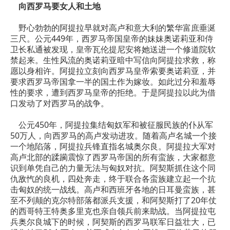
向西罗马要女人和土地
野心勃勃的阿提拉早就对高卢和意大利的繁华富庶垂涎
三尺。公元449年，西罗马帝国皇帝的妹妹奥诺莉亚和侍
卫长私通被发现，皇帝瓦伦提尼安将她送进一个修道院软
禁起来。生性风流的奥诺莉亚暗中写信向阿提拉求救，称
愿以身相许。阿提拉立刻向西罗马皇帝索要奥诺莉亚，并
要求西罗马帝国拿一半的国土作为嫁妆。如此过分和羞辱
性的要求，遭到西罗马皇帝的拒绝。于是阿提拉以此为借
口发动了对西罗马的战争。
公元450年，阿提拉集结匈奴军和被征服民族的仆从军
50万人，向西罗马的高卢发动进攻。随着高卢名城一个接
一个地陷落，阿提拉兵锋直指名城奥尔良。阿提拉大军对
高卢北部的蹂躏震惊了西罗马帝国的所有蛮族，大家都意
识到单凭自己的力量无法与匈奴对抗。阿契斯抓住这个同
仇敌忾的良机，四处奔走，终于联合各蛮族建立起一个抗
击匈奴的统一战线。高卢和西班牙各地的日耳曼蛮族，甚
至不列颠的克尔特部落都派兵支援，和阿契斯打了20年仗
的西哥特王特奥多里克也亲自领兵前来助战。当阿提拉屯
兵奥尔良城下的时候，阿契斯的西罗马联军日益壮大，已