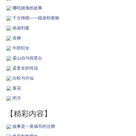
哪吒闹海的故事
千古绝唱——陆游和唐琬
画扇判案
杏婵
牛郎织女
梁山伯与祝英台
孟姜女的传说
白蛇与许仙
羞花
闭月
【精彩内容】
故事是一座城市的注脚