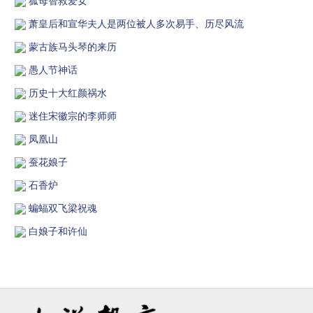
狐母智救爱女
萧皇后和宣华夫人是两位被人多次易手、历尽风流
蒙古族马头琴的来历
愚人节神话
历史十大红颜祸水
迷住宋徽宗的李师师
凤凰山
蚕花娘子
石香炉
蝙蝠双飞梁祝魂
白娘子和许仙