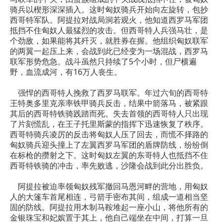
骑兵以楔形深深插入。这时匈奴骑兵开始向左旋转，包抄
西哥特军队。阿提拉对战局洞若观火，他知道西罗马军团
抵挡不住匈奴人最猛烈的攻击。但西哥特人兵强马壮，是
个劲敌，如果能将其歼灭，就胜券在握。他组织匈奴联军
的两翼一起压上来，会战到此已经变为一场混战，西罗马
联军形势危急。战斗虽然只持续了5个小时，但尸横遍
野，血流成河，有16万人丧生。
强悍的西哥特人挽救了西罗马联军。年过六旬的西哥特
王特奥多里克亲率铁甲骑兵反击，结果中箭落马，被紧跟
其后的西哥特铁骑践踏而死。失去首领的西哥特人只出现
了片刻慌乱，在王子托里斯蒙的指挥下迅速恢复了秩序。
西哥特骑兵凌厉的反击将匈奴人压了回去，而慌不择路的
匈奴骑兵迎头撞上了左翼西罗马军团的盾牌防线，纷纷倒
在标枪的攒射之下。这时匈奴左翼的东哥特人也抵挡不住
西哥特铁骑的冲击，率先败逃，沙隆会战到此分出胜负。
阿提拉被迫率领匈奴残军撤回马恩河畔的营地，用匈奴
人的大篷车首尾相连，弓箭手密布其间，组成一道相当坚
固的防线。阿提拉用木制马鞍堆起一座小山，将他所有的
金银珠宝和妃嫔置于其上，他自己端坐在中间，打算一旦