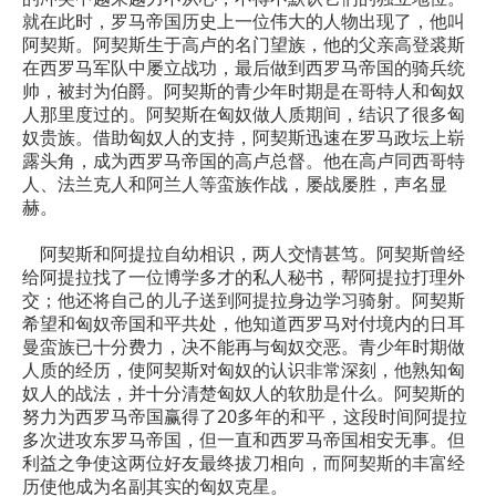
就在此时，罗马帝国历史上一位伟大的人物出现了，他叫
阿契斯。阿契斯生于高卢的名门望族，他的父亲高登裘斯
在西罗马军队中屡立战功，最后做到西罗马帝国的骑兵统
帅，被封为伯爵。阿契斯的青少年时期是在哥特人和匈奴
人那里度过的。阿契斯在匈奴做人质期间，结识了很多匈
奴贵族。借助匈奴人的支持，阿契斯迅速在罗马政坛上崭
露头角，成为西罗马帝国的高卢总督。他在高卢同西哥特
人、法兰克人和阿兰人等蛮族作战，屡战屡胜，声名显
赫。
阿契斯和阿提拉自幼相识，两人交情甚笃。阿契斯曾经
给阿提拉找了一位博学多才的私人秘书，帮阿提拉打理外
交；他还将自己的儿子送到阿提拉身边学习骑射。阿契斯
希望和匈奴帝国和平共处，他知道西罗马对付境内的日耳
曼蛮族已十分费力，决不能再与匈奴交恶。青少年时期做
人质的经历，使阿契斯对匈奴的认识非常深刻，他熟知匈
奴人的战法，并十分清楚匈奴人的软肋是什么。阿契斯的
努力为西罗马帝国赢得了20多年的和平，这段时间阿提拉
多次进攻东罗马帝国，但一直和西罗马帝国相安无事。但
利益之争使这两位好友最终拔刀相向，而阿契斯的丰富经
历使他成为名副其实的匈奴克星。