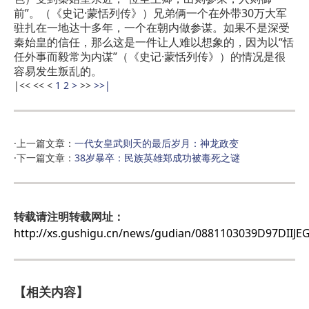
前”。（《史记·蒙恬列传》）兄弟俩一个在外带30万大军
驻扎在一地达十多年，一个在朝内做参谋。如果不是深受
秦始皇的信任，那么这是一件让人难以想象的，因为以“恬
任外事而毅常为内谋”（《史记·蒙恬列传》）的情况是很
容易发生叛乱的。
|<<
<<
<
1
2
>
>>
>>|
·上一篇文章：
一代女皇武则天的最后岁月：神龙政变
·下一篇文章：
38岁暴卒：民族英雄郑成功被毒死之谜
转载请注明转载网址：
http://xs.gushigu.cn/news/gudian/0881103039D97DIIJ
【相关内容】