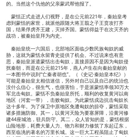
的。当然这个仇他的父亲蒙武帮他报了。
蒙恬正式走进人们视野，是在公元前221年，秦始皇考
虑到蒙恬的家世，就派他跟随大将王翦之子王贲攻打齐
国，结果俘虏齐王建，灭掉齐国。蒙恬得益于在次灭齐的
战功，被秦始皇拜为内史。
秦始皇统一六国后，北部地区面临少数民族匈奴的威
胁，这就为蒙恬永留青史提供了机会。不过说来也有意
思，秦始皇派遣蒙恬出击匈奴，直接原因不是因为匈奴侵
扰秦朝，而是在公元前215年，燕人卢生在向秦始皇献的
一本图书中说到“亡秦者胡也”。（《史记·秦始皇本纪》）
可能是秦始皇太相信迷信，另外对自己以及自己的统治也
没什么信心，很生气，也很害怕，于是派蒙恬率领30万大
军北击匈奴。蒙恬不负秦始皇所托，顺利的收复黄河以南
地区（河套一带），击败匈奴。为此蒙恬戍边抗击匈奴长
达十多年。为了保卫中原地区免遭匈奴的掠夺，蒙恬采取
诸多措施防御。其一，以黄河天险为要塞屏障，沿黄河修
建44座城池，驻兵防守。其二，众人皆知的是，蒙恬根据
山险地形，耗费大量人力、物力和财力修筑了东起辽东，
西至临洮的著名的万里长城。这一巨大工程虽阻止了匈奴