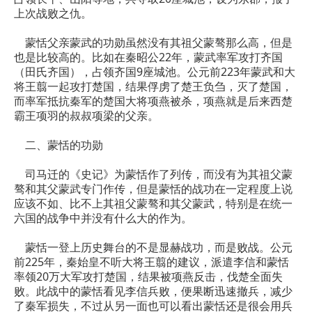
上次战败之仇。
蒙恬父亲蒙武的功勋虽然没有其祖父蒙骜那么高，但是
也是比较高的。比如在秦昭公22年，蒙武率军攻打齐国
（田氏齐国），占领齐国9座城池。公元前223年蒙武和大
将王翦一起攻打楚国，结果俘虏了楚王负刍，灭了楚国，
而率军抵抗秦军的楚国大将项燕被杀，项燕就是后来西楚
霸王项羽的叔叔项梁的父亲。
二、蒙恬的功勋
司马迁的《史记》为蒙恬作了列传，而没有为其祖父蒙
骜和其父蒙武专门作传，但是蒙恬的战功在一定程度上说
应该不如、比不上其祖父蒙骜和其父蒙武，特别是在统一
六国的战争中并没有什么大的作为。
蒙恬一登上历史舞台的不是显赫战功，而是败战。公元
前225年，秦始皇不听大将王翦的建议，派遣李信和蒙恬
率领20万大军攻打楚国，结果被项燕反击，伐楚全面失
败。此战中的蒙恬看见李信兵败，便果断迅速撤兵，减少
了秦军损失，不过从另一面也可以看出蒙恬还是很会用兵