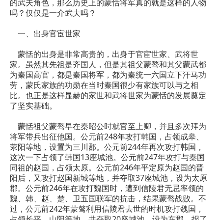
的武夫角色，那么历史上的蒙恬将军真的就是这样的人物
吗？仅仅是一介武夫吗？
一、出身官宦世家
蒙恬的出身是非常高贵的，出身于官宦世家、武将世
家。虽然其先祖是齐国人，但是其祖父蒙骜和其父蒙武都
为秦国高官，都是秦国将军，都为秦统一六国立下汗马功
劳，蒙氏家族的功勋在当时秦国很少有家族可以与之相
比。也正是这样显赫的家世和武将世家为蒙恬的发展奠定
了坚实基础。
蒙恬祖父蒙骜早在秦昭公时就官至上卿，并且多次拜为
将军带兵出征他国。公元前248年攻打韩国，占领成皋、
荥阳等地，设置为三川郡。公元前244年再次攻打韩国，
这次一下占领了韩国13座城池。公元前247年攻打与秦国
同祖的赵国，占领太原。公元前246年平定原为赵国的晋
阳后，又攻打赵国新城等地，并夺取37座城池，设为太原
郡。公元前246年在攻打魏国时，遭到信陵君无忌率领的
魏、韩、赵、楚、卫五国联军的抗击，结果蒙骜战败。不
过，公元前242年蒙骜利用信陵君去世的时机攻打魏国，
占领长平、山阳等地，共夺取20座城池，设为东郡，报了