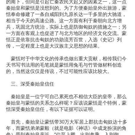
的南下，但同是引起亡秦农民大起义的因素之一，这一点
秦始皇和蒙恬是没想到的。为了方便秦始皇外出旅游，蒙
恬奉命修建了一条自咸阳到九原长达一千多里的大驰道，
相当于今天的高速公路。这一方面有利于秦朝向北方增
兵，巩固北方统治，实际上也是防御匈奴的措施之一；另
一方面在客观上也促进了与北方地区的经济文化交流。蒙
恬正是依靠抗击匈奴的功勋流芳百世，入选《史记》列
传，一定程度上也是大汉族主义思想的结果。
蒙恬对于中华文化的传承也做出重大贡献，相传我们今
天书写书法用的毛笔就是蒙恬用兔毛与竹管做材料创造
的，当然这仅仅是传说，不过可能性应该比较大。
三、深受秦始皇信任
秦始皇是一位宁可自己累死也不相信大臣的皇帝，那么
秦始皇与蒙恬的关系怎么样呢？应该说蒙恬是个特例，蒙
恬深受秦始皇信任，有以下证据可以证明。
首先，秦始皇让蒙恬带30万大军居上郡抗击匈奴达十多
年，而蒙恬弟弟蒙毅（就是电影《神话》中成龙扮演的角
色）受到秦始皇亲近，“位至上卿，出则参乘，入则御