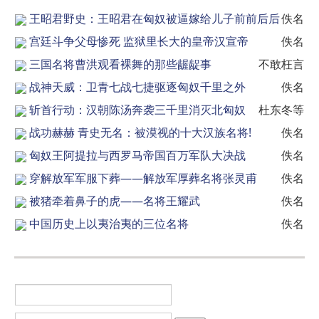
王昭君野史：王昭君在匈奴被逼嫁给儿子前前后后
佚名
宫廷斗争父母惨死 监狱里长大的皇帝汉宣帝
佚名
三国名将曹洪观看裸舞的那些龌龊事
不敢枉言
战神天威：卫青七战七捷驱逐匈奴千里之外
佚名
斩首行动：汉朝陈汤奔袭三千里消灭北匈奴
杜东冬等
战功赫赫 青史无名：被漠视的十大汉族名将!
佚名
匈奴王阿提拉与西罗马帝国百万军队大决战
佚名
穿解放军军服下葬——解放军厚葬名将张灵甫
佚名
被猪牵着鼻子的虎——名将王耀武
佚名
中国历史上以夷治夷的三位名将
佚名