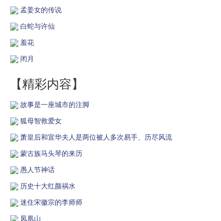
孟姜女的传说
白蛇与许仙
羞花
闭月
【精彩内容】
故事是一座城市的注脚
狐母智救爱女
萧皇后和宣华夫人是两位被人多次易手、历尽风流
蒙古族马头琴的来历
愚人节神话
历史十大红颜祸水
迷住宋徽宗的李师师
凤凰山