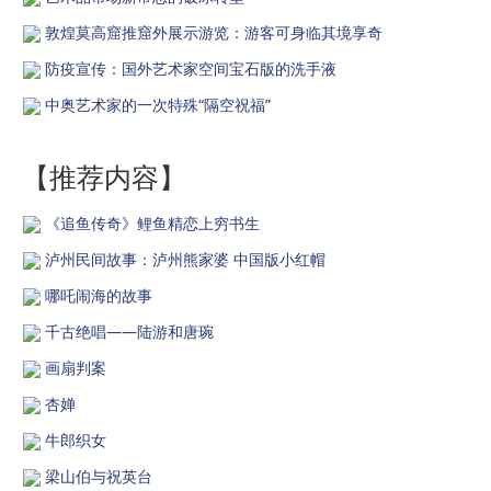
敦煌莫高窟推窟外展示游览：游客可身临其境享奇
防疫宣传：国外艺术家空间宝石版的洗手液
中奥艺术家的一次特殊“隔空祝福”
【推荐内容】
《追鱼传奇》鲤鱼精恋上穷书生
泸州民间故事：泸州熊家婆 中国版小红帽
哪吒闹海的故事
千古绝唱——陆游和唐琬
画扇判案
杏婵
牛郎织女
梁山伯与祝英台